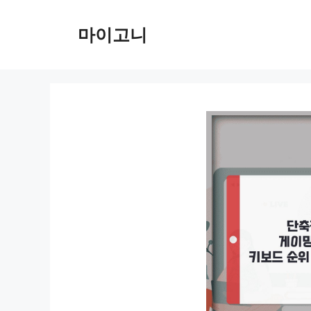
컨
텐
마이고니
츠
로
건
너
뛰
기