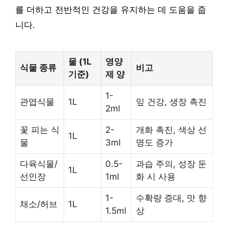
를 더하고 전반적인 건강을 유지하는 데 도움을 줍
니다.
물 (1L
영양
식물 종류
비고
기준)
제 양
1-
관엽식물
1L
잎 건강, 생장 촉진
2ml
꽃 피는 식
2-
개화 촉진, 색상 선
1L
물
3ml
명도 증가
다육식물/
0.5-
과습 주의, 성장 둔
1L
선인장
1ml
화 시 사용
1-
수확량 증대, 맛 향
채소/허브
1L
1.5ml
상