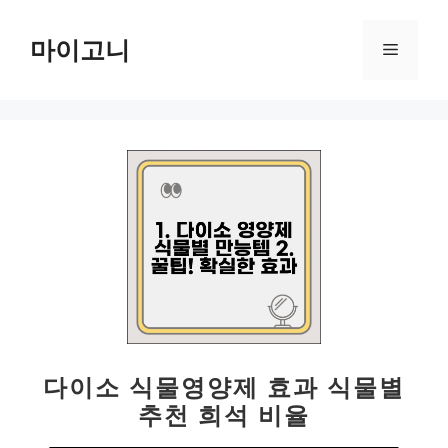
컨
텐
마이고니
메
츠
로
뉴
건
너
뛰
기
다이소 식물영양제 효과 식물별
추천 희석 비율