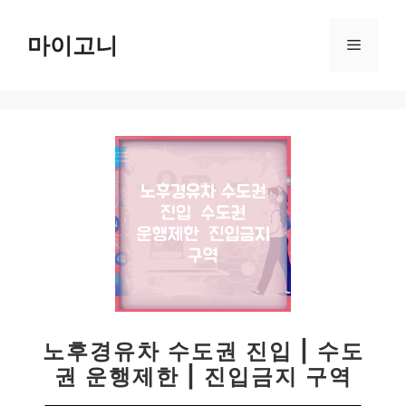
컨
텐
마이고니
메
츠
로
뉴
건
너
뛰
기
노후경유차 수도권 진입 | 수도
권 운행제한 | 진입금지 구역