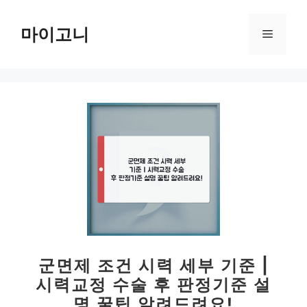
컨
텐
마이고니
메
츠
로
뉴
건
너
뛰
기
군면제 조건 시력 세부 기준 |
시력교정 수술 후 판정기준 설
명 꿀팁 알려드려요!