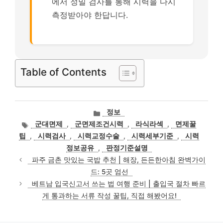
에서 정밀 검사를 통해 시력을 다시
측정받아야 한답니다.
Table of Contents
카
정보
테
태
군대면제
,
군면제조건시력
,
라식라섹
,
면제꿀
고
그
팁
,
시력검사
,
시력교정수술
,
시력세부기준
,
시력
리
정보공유
,
판정기준설명
파주 금촌 맛있는 국밥 추천 | 해장, 든든한아침 완벽가이
드: 5곳 엄선
베트남 입국신고서 쓰는 법 여행 준비 | 출입국 절차 빠르
게 통과하는 서류 작성 꿀팁, 직접 해봤어요!