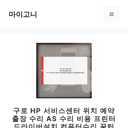
컨
텐
마이고니
메
츠
로
뉴
건
너
뛰
기
구로 HP 서비스센터 위치 예약
출장 수리 AS 수리 비용 프린터
드라이버설치 컴퓨터수리 꿀팁