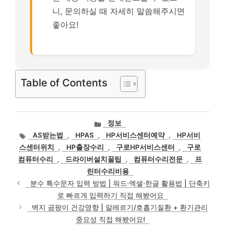
니, 문의하실 때 자세히 말씀해주시면
좋아요!
Table of Contents
카
정보
테
태
AS받는법
,
HPAS
,
HP서비스센터예약
,
HP서비
고
그
스센터위치
,
HP출장수리
,
구로HP서비스센터
,
구로
리
컴퓨터수리
,
드라이버설치꿀팁
,
컴퓨터수리전문
,
프
린터수리비용
분수 특수문자 입력 방법 | 워드·엑셀·한글 활용법 | 단축키
로 빠르게 입력하기 직접 해봤어요
벽지 곰팡이 건강영향 | 알레르기/호흡기질환 + 환기관리
중요성 직접 해봤어요!