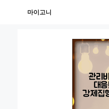
컨
텐
마이고니
츠
로
건
너
뛰
기