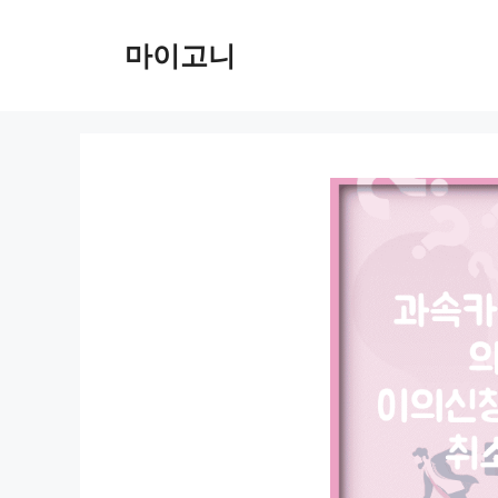
컨
텐
마이고니
츠
로
건
너
뛰
기