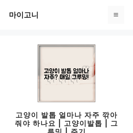
컨
텐
마이고니
메
츠
로
뉴
건
너
뛰
기
고양이 발톱 얼마나 자주 깎아
줘야 하나요 | 고양이발톱 | 그
루밍 | 주기