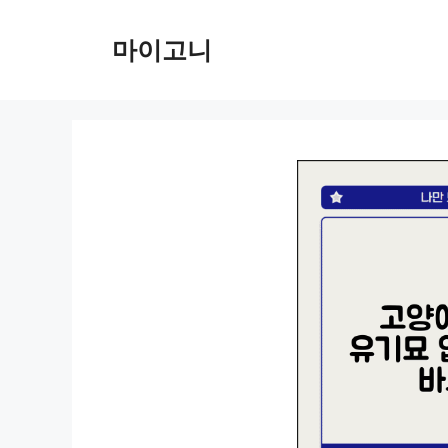
컨
텐
마이고니
츠
로
건
너
뛰
기