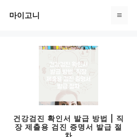
컨
텐
마이고니
메
츠
로
뉴
건
너
뛰
기
건강검진 확인서 발급 방법 | 직
장 제출용 검진 증명서 발급 절
차