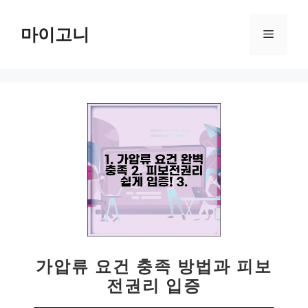
컨
텐
마이고니
메
츠
로
뉴
건
너
뛰
기
가압류 요건 충족 방법과 피보
전권리 입증